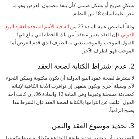
بشكلٍ صريح أو بشكل ضمني كأن ينفذ مضمون العرض وهو ما
تنص عليه المادة 18 من النظام.
وفقاً لما تنص عليه المادة 23 من
اتفاقية الأمم المتحدة لعقود البيع
الدولي
فإن العقد يعتبر منعقداً من تلك اللحظة التي يبلغ فيها
القبول الموجب والموجب يعني به الطرف الذي قدم العرض أما
الموجب فهو الطرف الآخر.
2. عدم اشتراط الكتابة لصحة العقد
لا يشترط لصحة عقود البيع الدولية أن تكون مكتوبة ويمكن اللجوء
لأي وسيلة أخرى ويكون شفهي إن توافرت الأدلة الكافية لإثباته
كمحادثة مسجلة وغيرها وفي المادة 12 والمادة 96، إن كانت أحد
الدول أعلنت عن التزامها بالكتابة لصحة العقد فإن الشرط هذا
يصبح إلزامياً.
3. تحديد موضوع العقد والثمن
العقد يجب أن يتضمن تحديد واضح للبضاعة وكذلك سعرها وكميتها