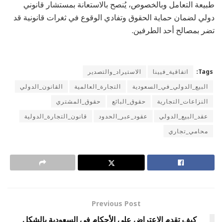
طبيعة التعامل وبالخصوص، يُنصح بالاستعانة بمستشار قانوني
دولي لضمان حماية الحقوق وتفادي الوقوع في ثغرات قانونية قد
تضر بمصالح أحد الطرفين.
Tags:
اتفاقية_فيينا
الاستيراد_والتصدير
البيع_الدولي_في_السعودية
التجارة_العالمية
القانون_الدولي
النزاعات_التجارية
حقوق_البائع
حقوق_المشتري
عقد_البيع_الدولي
عقود_عبر_الحدود
قانون_التجارة_الدولية
محامي_تجاري
Previous Post
كيف تقدم الاعتراض علي الأحكام في السعودية بالشكل