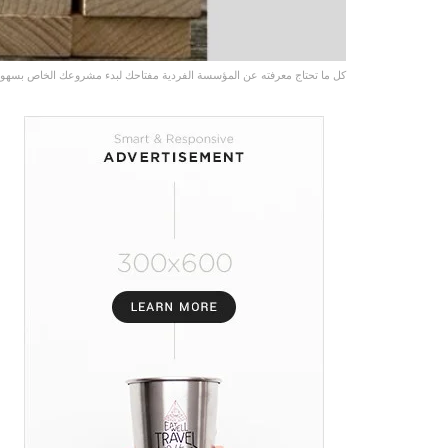
كل ما تحتاج معرفته عن المؤسسة الفردية مفتاحك لبدء مشروعك الخاص بسهول