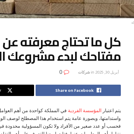
ة
كل ما تحتاج معرفته عن 
مفتاحك لبدء مشروعك ا
0
أبريل 30, 2025
in
شركات
r
Share on Facebook
يتم اعتبار
المؤسسة الفردية
في المملكة كواحدة من أهم العوامل 
واستدامتها، وبصورة عامة يتم استخدام هذا المصطلح لوصف الوح
فحسب أو عدد صغير من الأفراد ولا تكون المسؤولية محدودة ف
نتناول أهم المعلومات عنها، فتابعوا معنا للتعرف على أهم التفاص