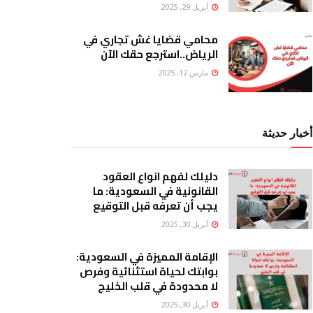
أبريل 29, 2025
محامي قضايا غش تجاري في
الرياض..استرجع حقك الآن
مارس 12, 2025
أخبار حديثة
دليلك لفهم انواع العقود
القانونية في السعودية: ما
يجب أن تعرفه قبل التوقيع
أبريل 30, 2025
الإقامة المميزة في السعودية:
بوابتك لحياة استثنائية وفرص
لا محدودة في قلب الخليج
أبريل 30, 2025