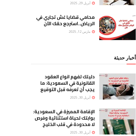
أبريل 29, 2025
محامي قضايا غش تجاري في
الرياض..استرجع حقك الآن
مارس 12, 2025
أخبار حديثة
دليلك لفهم انواع العقود
القانونية في السعودية: ما
يجب أن تعرفه قبل التوقيع
أبريل 30, 2025
الإقامة المميزة في السعودية:
بوابتك لحياة استثنائية وفرص
لا محدودة في قلب الخليج
أبريل 30, 2025