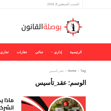
السبت, أغسطس 8, 2026
الرئيسية
إداري
جنائي
عقارات
تجاري
Tag
Home
عقد_تأسيس
الوسم:
عقد_تأسيس
ماذا ي
الشرك