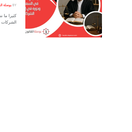
BY
بوصلة الق
كثيرا ما ن
الشركات وت