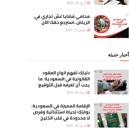
أبريل 29, 2025
محامي قضايا غش تجاري في
الرياض..استرجع حقك الآن
مارس 12, 2025
أخبار حديثة
دليلك لفهم انواع العقود
القانونية في السعودية: ما
يجب أن تعرفه قبل التوقيع
أبريل 30, 2025
الإقامة المميزة في السعودية:
بوابتك لحياة استثنائية وفرص
لا محدودة في قلب الخليج
أبريل 30, 2025