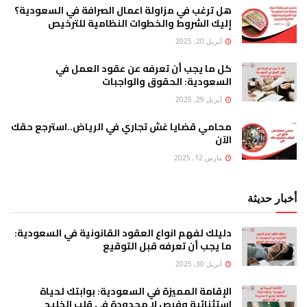
هل ترغب في مزاولة اعمال الصرافة في السعودية؟
إليك الشروط والخطوات النظامية للترخيص
أبريل 20, 2025
كل ما يجب أن تعرفه عن عقود العمل في
السعودية: الحقوق والواجبات
أبريل 29, 2025
محامي قضايا غش تجاري في الرياض..استرجع حقك
الآن
مارس 12, 2025
أخبار حديثة
دليلك لفهم انواع العقود القانونية في السعودية:
ما يجب أن تعرفه قبل التوقيع
أبريل 30, 2025
الإقامة المميزة في السعودية: بوابتك لحياة
استثنائية وفرص لا محدودة في قلب الخليج