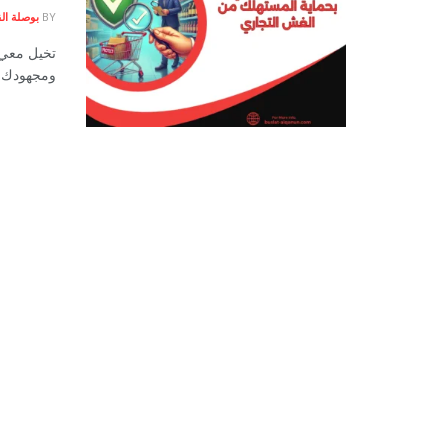
BY
بوصلة الق
تخيل معي 
ومجهودك ال