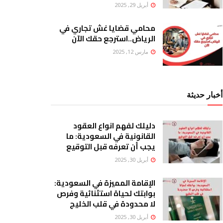
أبريل 29, 2025
محامي قضايا غش تجاري في
الرياض..استرجع حقك الآن
مارس 12, 2025
أخبار حديثة
دليلك لفهم انواع العقود
القانونية في السعودية: ما
يجب أن تعرفه قبل التوقيع
أبريل 30, 2025
الإقامة المميزة في السعودية:
بوابتك لحياة استثنائية وفرص
لا محدودة في قلب الخليج
أبريل 30, 2025