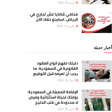
أبريل 29, 2025
محامي قضايا غش تجاري في
الرياض..استرجع حقك الآن
مارس 12, 2025
أخبار حديثة
دليلك لفهم انواع العقود
القانونية في السعودية: ما
يجب أن تعرفه قبل التوقيع
أبريل 30, 2025
الإقامة المميزة في السعودية:
بوابتك لحياة استثنائية وفرص
لا محدودة في قلب الخليج
أبريل 30, 2025