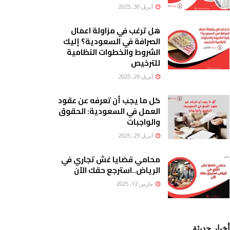
أبريل 30, 2025
هل ترغب في مزاولة اعمال
الصرافة في السعودية؟ إليك
الشروط والخطوات النظامية
للترخيص
أبريل 20, 2025
كل ما يجب أن تعرفه عن عقود
العمل في السعودية: الحقوق
والواجبات
أبريل 29, 2025
محامي قضايا غش تجاري في
الرياض..استرجع حقك الآن
مارس 12, 2025
أخبار حديثة