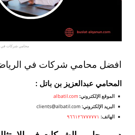
محامي شركات في ا
افضل محامي شركات في الريا
المحامي عبدالعزيز بن باتل :
الموقع الإلكتروني:
albatil.com
البريد الإلكتروني:
clients@albatil.com
الهاتف:
٩٦٦١٢٦٧٧٧٧٧١
دور محامي الشركات في الامتثال 