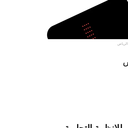
لرياض
ض
للانظمة التجارية