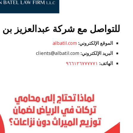
للتواصل مع شركة عبدالعزيز بن با
الموقع الإلكتروني:
albatil.com
البريد الإلكتروني:
clients@albatil.com
الهاتف:
٩٦٦١٢٦٧٧٧٧٧١